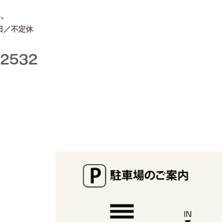
い。
休日／不定休
-2532