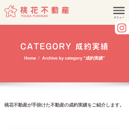
Skip
to
content
CATEGORY 成約実績
Home
Archive by category "成約実績"
桃花不動産が手掛けた不動産の成約実績をご紹介します。