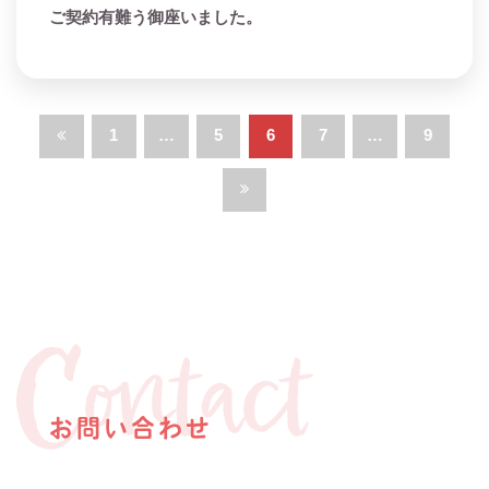
ご契約有難う御座いました。
投
1
…
5
6
7
…
9
稿
の
ペ
ー
ジ
送
り
お問い合わせ